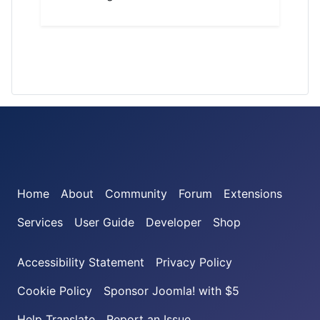
Joomla! on Facebook
Joomla! on X
Joomla! on Bluesky
Joomla! on Threads
Joomla! on YouTube
Joomla! on Linked
Joomla! on Pin
Joomla! on
Joomla
Home
About
Community
Forum
Extensions
Services
User Guide
Developer
Shop
Accessibility Statement
Privacy Policy
Cookie Policy
Sponsor Joomla! with $5
Help Translate
Report an Issue